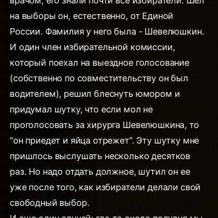
врачом, его знали почти все избиратели. Шел
на выборы он, естественно, от Единой
России. Фамилия у него была - Шевелюшкин.
И один член избирательной комиссии,
который поехал на выездное голосование
(собственно по совместительству он был
водителем), решил блеснуть юмором и
придумал шутку, что если мол не
проголосовать за хирурга Шевелюшкина, то
“он приедет и яйца отрежет”. Эту шутку мне
пришлось выслушать несколько десятков
раз. Но надо отдать должное, шутил он ее
уже после того, как избиратели делали свой
свободный выбор.